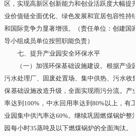
区，实现
高新区
创新能力和创业活跃度大幅提
业价值链全面优化、绿色发展和宜居包容性持
和国际竞争力显著增强。
（责任单位：创建国
导小组成员单位
按照职能负责）
七、提升
产业园
安全环保水平
（一）加强环保基础设施建设。
根据产业
污水处理厂、固废处置场、集中供热、污水收
保基础设施改造升级，全面实现雨污分流
。
产
率达到100%，中水回用率达到80%以上，有
业园集中供汽率达60%。继续巩固燃煤锅炉整
园每小时35蒸吨及以下燃煤锅炉的全面淘汰。