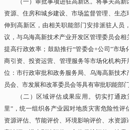
（一）审批事项进驻
高新区
。
将事关
高新
资源
、
住房和城乡建设
、市场
监督管理
、
生态
伸到
高新区
，由相关职能部门安排派驻人员
议，与
乌海高新技术产业开发区管理委员会
相
提高行政效率；鼓励推行
“
管委会+公司
”
市场
商引资、投资运营、管理服务等市场化机构开
位：
市行政审批和政务服务局
、
乌海高新技术
员会
、
市发展和改革委员会
等具有审批职能部门
（二）区域评估成果应用。
切实打通政
里
”
，统一组织各产业园对地质灾害危险性评
资源评估、节能
评价
、环境影响评价、水资源