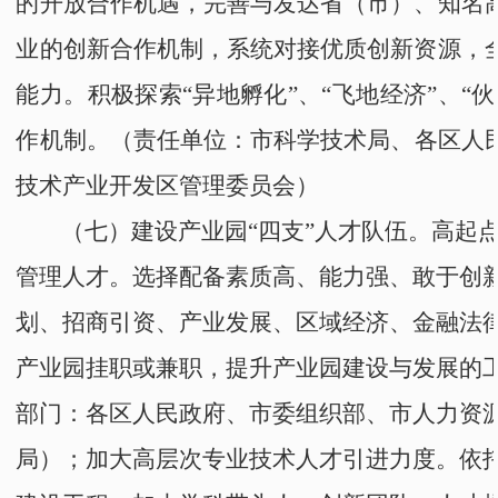
的开放合作机遇，完善与发达省（市）、知名
业的创新合作机制，系统对接优质创新资源，
能力。积极探索
“
异地孵化
”
、
“
飞地经济
”
、
“
伙
作机制。
（责任单位：
市科学技术局
、
各区人
技术产业开发区管理委员会
）
（七）建设
产业园“
四支
”
人才队伍。
高起
管理人才。选择配备素质高、能力强、敢于创
划、招商引资、产业发展、区域经济、金融法
产业园挂职或兼职，提升产业园建设与发展的
部门：
各区人民政府
、
市
委组织部
、
市人力资
局
）；
加大高层次专业技术人才引进力度。依