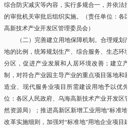
综合防灾减灾等内容，实行多规合一，并依法
的审批机关审批后组织实施。
（责任单位：
各
高新技术产业开发区管理委员会
）
（二）完善建立用地保障机制。
合理规划
地的比例，统筹规划生产、综合服务、生态环
分区，促进产业发展和人居环境改善；建立
制，对符合产业园主导产业的重点项目落地和
造业、现代服务业项目所需建设用地予以优
位：
各区人民政府
、
乌海高新技术产业开发区
然资源局
）；
推进
高新区
新增工业用地
“
标准地
改革实施细则，加强对
“
标准地
”
用地企业项目