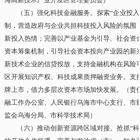
（五）强化科技金融服务。
探索
“
企业投入
制，营造政府与企业共担科技投入风险的氛围
新投入热情；完善以产业基金为引导、社会资
资本筹集机制，引导社会资本投向产业园的新
新技术企业的信贷投放，支持金融机构
在风险
区开展知识产权、科技成果质押融资业务。支
牌上市，借力多层次资本市场加快发展。
（责
融工作办公室
、人民银行乌海
市中心
支行、
市
监
会乌海
分局、
市科学技术局
）
（六）推动创新资源跨区域对接。
抢抓
“
科