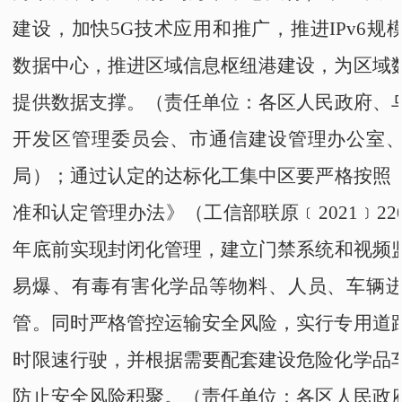
建设，加快
5G技术
应用
和推广
，推进IPv6
数据中心，推进区域信息枢纽港建设，为区域
提供数据支撑。
（责任单位：
各区人民政府
、
开发区管理委员会
、
市通信建设管理办公室
局
）；
通过认定的达标化工
集中区
要严格按照
准和认定管理办法》
（
工信部联原﹝2021﹞22
年底前
实现
封闭化管理，建立门禁系统和视频
易爆、有毒有害化学品等物料、人员、车辆
管
。
同时严格管控运输安全风险，实行专用道
时限速行驶，并根据需要配套建设危险化学品
防止
安全风险积聚。
（责任单位：
各区人民政