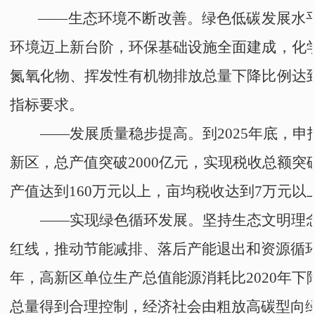
——
生态环境不断改善。绿色
低碳发展水
环境迈上新台阶，环保基础设施全面建成，化
氮氧化物、挥发性有机物排放总量下降比例达
指标要求。
——
发展质量稳步提高。到2025年
底
，申
新区，总产值突破2000亿元，实现税收总额突
产值达到1
60
万元
以上
，亩均税收达到
7
万元
以
——实现绿色循环发展。坚持生态文明理
红线，推动节能减排、落后产能退出
和
资源循
年，
高新区
单位生产总值能源消耗比2020年下
总量得到合理控制，经济社会由粗放高碳型向