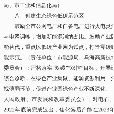
局
、
市工业和信息化局
）
八、创建生态绿色低碳示范区
鼓励全市公网电厂和自备电厂进行火电灵
与电网调峰，增加新能源消纳占比。鼓励产业
能替代，重点以低碳产业园为试点，打造零碳
能示范。
（
责任单位：
市能源局
、
乌海高新技
委员会
）
；
严格落实
“
双碳
”“
双控
”
目标，
开展
综合诊断，在绿色产业集聚、能源资源利用、
找薄弱环节，
促进产业园绿色产业不断深化。
人民政府
、
市发展和改革委员会
）；
对电石
2022年底前
完成
退出，焦化落后产能在2023