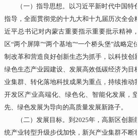
（一）指导思想。
以习近平新时代中国特
指导，
全面
贯彻党的十九大
和
十九届历次
全会
近平总书记对内蒙古重要指示
重要
批示精神
区“两个屏障”“两个基地”“一个桥头堡”战略定
制改革和营造良好创新生态为抓手，以科技创
绿色生态产业园建设
、
发展高效低碳经济为目
业集群、转化落地科技成果为重点
，持续推动
开发区
产业高端化、绿色化、智能化发展，
先、绿色发展为导向的高质量发展新路子。
（二）发展目标。
到2025年，
高新区
创新
统产业转型升级步伐加快，新兴产业集群不断