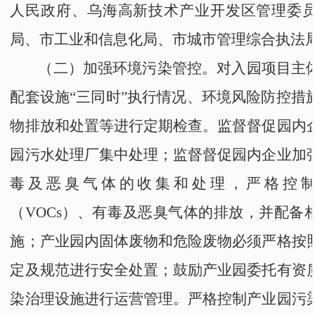
人民政府
、
乌海高新技术产业开发区管理委
局
、
市工业和信息化局
、
市城市管理综合执法
（二）加强环境污染管控。
对入园项目主
配套设施
“
三同时
”
执行情况、环境风险防控措
物排放和处置等进行定期检查。监督督促园内
园污水处理厂集中处理；监督督促园内企业加
毒及恶臭气体的收集和处理，严格控
（VOCs）、有毒及恶臭气体的排放，
并
配备
施；产业园内固体废物和危险废物必须严格按
定及规范进行安全处置；鼓励产业园委托有资
染治理设施进行运营管理。严格控制产业园污