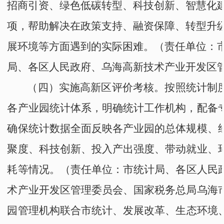
招商引资、绿色低碳转型、科技创新、智慧化
项，帮助解决在政策支持、融资保障、转型升
展环境等方面遇到的实际困难。
（责任单位：
局
、
各区人民政府
、
乌海高新技术产业开发区
（四）实施
高新区
评价考核
。按照统计制
各产业园统计体系，明确统计工作机构，配备
确保统计数据全面反映各产业园的总体规模、
聚度、科技创新、投入产出强度、带动就业、
耗等情况。
（责任单位：
市统计局
、
各区人民
术产业开发区管理委员会
、
国家税务总局
乌海
园
管理机构联合
市统计
、
发展改革
、生态环境