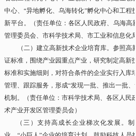
中心、
“
异地孵化、乌海转化
”
孵化中心和工程
新平台。
（责任单位：
各区人民政府
、
乌海高
管理委员会
、
市科学技术局
、
市工业和信息化
（二）建立高新技术企业培育库。
参照高
证标准，围绕产业园重点产业，研究制定高新
标准和实施细则，对符合条件的企业实行入库
管理、跟踪服务，形成
“
发现一批、推出一批、
机制。
（责任单位：
市科学技术局
、
各区人民
术产业开发区管理委员会
）
（三）支持高成长企业梯次化发展。
制
业、
“
小巨人
”
企业的培育计划。鼓励科技人员