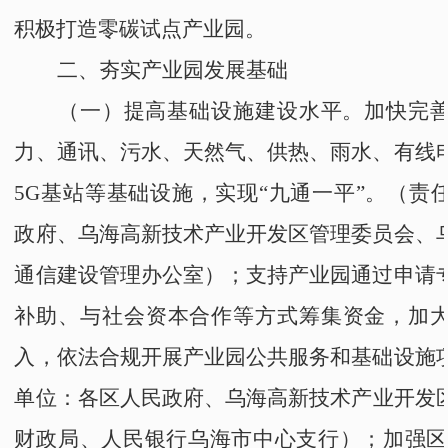
积极
打造零碳试点产业园。
二、夯实产业园发展基础
（一）提高基础设施建设水平。
加快完
力、通讯、污水、天然气、供热、雨水、有线
5G基站等基础设施，实现
“
九通一平
”
。
（责
政府
、
乌海高新技术产业开发区管理委员会
、
通信建设管理办公室
）；
支持产业园通过申请
补助、与社会资本合作等方式筹集资金，加
入，依法合规开展产业园公共服务和基础设施
单位：
各区人民政府
、
乌海高新技术产业开发
财政局、人民银行乌海
市中心
支行）；
加强
区