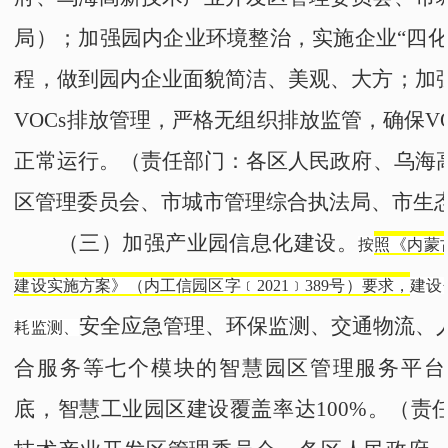
局
）；
加强园内企业环境整治，实施企业
“四化
程，做到园内企业面貌简洁、美观、大方；加
VOCs排放管理，严格无组织排放监管，确保V
正常运行。
（责任部门：
各区人民政府
、
乌海
区管理委员会
、
市城市管理综合执法局
、
市生
（三）加强产业园信息化建设。
按
照《内蒙
建设实施方案》
（
内工信园区字﹝2021﹞389号
）
要求，
建设
安全应急管理、环保监测、交通物流、
耗监测、
合服务等七个模块的智慧园区管理服务平台，
底，智慧工业园区建设覆盖率达100%。
（责