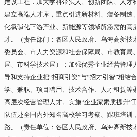
建设工程，加大学科带头人、创新团队、人才
建立高端人才库，重点引进新材料、装备制造
化氯碱化下游产业、新能源等领域所急需的高
才。
（责任部门：
各区人民政府
、
乌海高新技
委员会
、
市人力资源和社会保障局
、
市
教育局
局
、
市科学技术局
）；
加强优秀企业经营管理
导和支持企业把
“
招商引资
”
与
“
招才引智
”
相结
学、兼职、项目聘用、技术合作、人才租赁等
高层次经营管理人才。实施
“
企业家素质提升
”
队伍赴全国内外知名高校学习考察、跟班培训
路。
（责任单位：
各区人民政府
、
乌海高新技