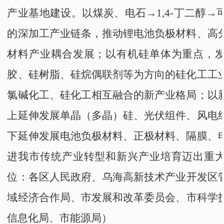
产业基地建设。以煤炭、电石→1,4
-
丁二醇→
的深加工产业链条，推动锂电池负极材料、高
材料产业耦合发展；
以有机硅单体为重点，
胶、硅树脂、硅烷偶联剂等为方向的硅化工工
氯碱化工、硅化工相互融合的新产业格局；
以
上延伸发展单晶（多晶）
硅
、光伏组件、风电
下延伸发展电池负极材料、正极材料、隔膜、
进我市传统产业转型和新兴产业培育迈出重
位：
各区人民政府
、
乌海高新技术产业开发区
域经济合作局、
市发展和改革委员会
、
市科学
信息化局
、
市能源局
）