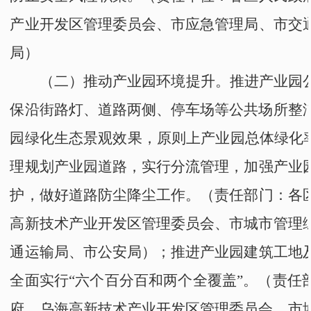
产业开发区管理委员会
、
市应急管理局
、
市交
局
）
（二）
推动
产业园环境提升。
推进产业园
保
沿街路灯、道路两侧、停车场等公共场所整
园绿化生态景观效果，原则上
产业园
总体绿化
理规划产业园道路
，实行
分流管理，加强产业
护，做
好
道路防尘降尘
工作
。
（责任部门：
各
高新技术产业开发区管理委员会
、
市城市管理
通运输局
、
市公安局
）
；推进产业园建筑工地
全面实行“六个百分百和两个全覆盖”。
（责任
府
、
乌海高新技术产业开发区管理委员会
、
市