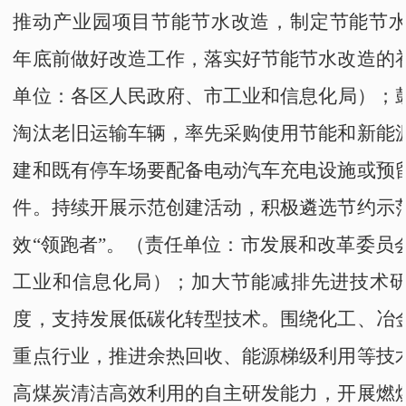
推动产业园项目节能节水改造，制定节能节水改
年底前做好改造工作，落实好节能节水改造的
单位：
各区人民政府
、
市工业和信息化局
）
；
淘汰老旧运输车辆，率先采购使用节能和新能
建和既有停车场要配备电动汽车充电设施或预
件。持续开展示范创建活动，积极遴选节约示
效
“
领跑者
”
。
（责任单位：
市发展和改革委员
工业和信息化局
）
；
加大节能减排先进技术
度，支持发展低碳化转型技术。围绕化工
、冶
重点行业，推进余热回收、能源梯级利用等技
高煤炭清洁高效利用的自主研发能力，开展燃