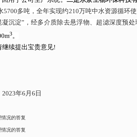
5700多吨，全年实现约210万吨中水资源循环
混凝沉淀”，经多介质除去悬浮物、超滤深度预处
3
0m
。
请继续提出宝贵意见!
202
3
年6月
6
日
理情况的答复
理情况的答复