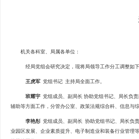
关
机关各科室、局属各单位：
经
局党组会
研究决定，现将局领导工作分工调整如
王虎军
党组书记
主持局全面工作。
班耀宇
党组成员、副局长
协助
党组书记、
局长负责
辅助
等方面工作，分管办公室、政策法规综合科、
信息与
李艳
彤
党组成员、副局长
协助党组书记、局长负
业园区发展、企业素质提升、电子制造业和装备行业管理