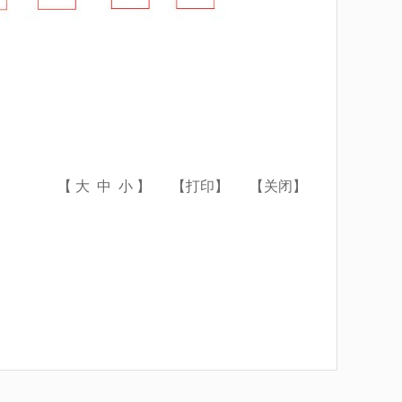
【
大
中
小
】
【
打印
】
【
关闭
】