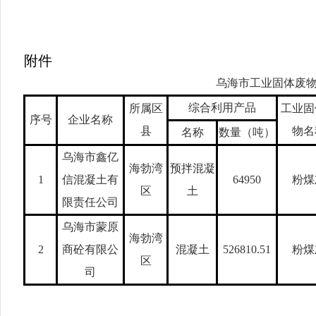
附件
乌海
市工业固体废
综合利用产品
所属区
工业固
序号
企业名称
县
物名
名称
数量（吨）
乌海市鑫亿
海勃湾
预拌混凝
1
信混凝土有
64950
粉煤
区
土
限责任公司
乌海市蒙原
海勃湾
2
商砼有限公
混凝土
526810.51
粉煤
区
司