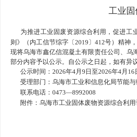
工业固
为推进工业固废资源综合利用，促进工
则
》
（内工信节综字〔2019〕412号）
精神
现将
乌海市鑫亿信混凝土有限责任公司、乌
部分内容予以公示。自公示之日起，如有异议,
公示时间：202
6
年
4
月
9
日至202
6
年
4
月
16
受理部门：
乌海
市工业和信息化局节能与
联系电话：
0473
—
8992008
附件：
乌海
市工业固体废物资源综合利用